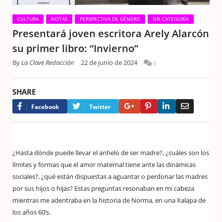
CULTURA
NOTAS
PERSPECTIVA DE GÉNERO
SIN CATEGORÍA
Presentará joven escritora Arely Alarcón
su primer libro: “Invierno”
By
La Clave Redacción
22 de junio de 2024
0
SHARE
Google+
Pinterest
LinkedIn
Email
Facebook
Twitter
¿Hasta dónde puede llevar el anhelo de ser madre?, ¿cuáles son los
límites y formas que el amor maternal tiene ante las dinámicas
sociales?, ¿qué están dispuestas a aguantar o perdonar las madres
por sus hijos o hijas? Estas preguntas resonaban en mi cabeza
mientras me adentraba en la historia de Norma, en una Xalapa de
los años 60’s.