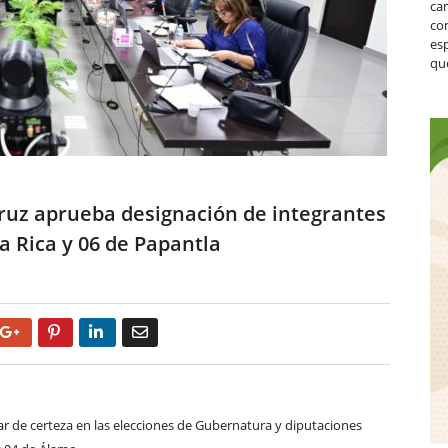
ca
co
es
que
ruz aprueba designación de integrantes
za Rica y 06 de Papantla
Google+
Pinterest
LinkedIn
Email
r de certeza en las elecciones de Gubernatura y diputaciones