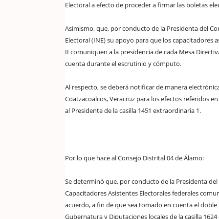
Electoral a efecto de proceder a firmar las boletas elec
Asimismo, que, por conducto de la Presidenta del Conse
Electoral (INE) su apoyo para que los capacitadores as
II comuniquen a la presidencia de cada Mesa Directiv
cuenta durante el escrutinio y cómputo.
Al respecto, se deberá notificar de manera electrónica
Coatzacoalcos, Veracruz para los efectos referidos e
al Presidente de la casilla 1451 extraordinaria 1.
Por lo que hace al Consejo Distrital 04 de Álamo:
Se determinó que, por conducto de la Presidenta del C
Capacitadores Asistentes Electorales federales comuni
acuerdo, a fin de que sea tomado en cuenta el doble se
Gubernatura y Diputaciones locales de la casilla 1624 