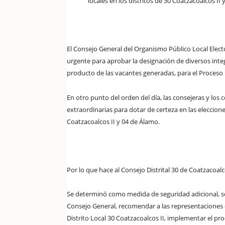
locales en los distritos de 30 Coatzacoalcos II
El Consejo General del Organismo Público Local Elect
urgente para aprobar la designación de diversos integ
producto de las vacantes generadas, para el Proceso 
En otro punto del orden del día, las consejeras y lo
extraordinarias para dotar de certeza en las eleccion
Coatzacoalcos II y 04 de Álamo.
Por lo que hace al Consejo Distrital 30 de Coatzacoalco
Se determinó como medida de seguridad adicional, soli
Consejo General, recomendar a las representaciones de 
Distrito Local 30 Coatzacoalcos II, implementar el pro