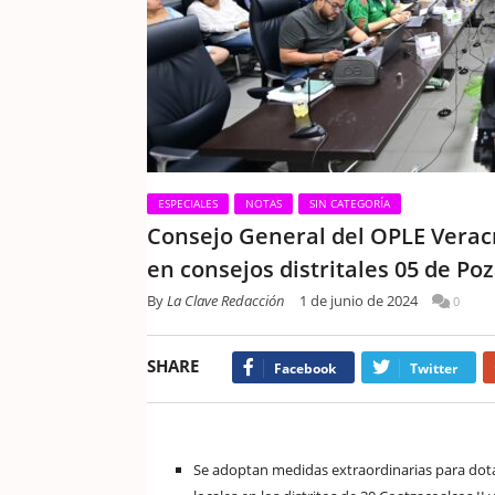
ESPECIALES
NOTAS
SIN CATEGORÍA
Consejo General del OPLE Verac
en consejos distritales 05 de Po
By
La Clave Redacción
1 de junio de 2024
0
SHARE
Facebook
Twitter
Se adoptan medidas extraordinarias para dota