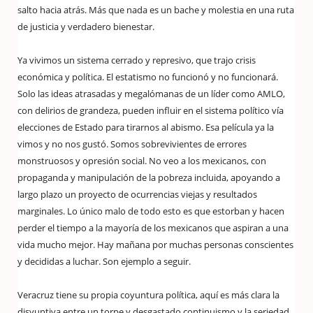
salto hacia atrás. Más que nada es un bache y molestia en una ruta
de justicia y verdadero bienestar.
Ya vivimos un sistema cerrado y represivo, que trajo crisis
económica y política. El estatismo no funcionó y no funcionará.
Solo las ideas atrasadas y megalómanas de un líder como AMLO,
con delirios de grandeza, pueden influir en el sistema político vía
elecciones de Estado para tirarnos al abismo. Esa película ya la
vimos y no nos gustó. Somos sobrevivientes de errores
monstruosos y opresión social. No veo a los mexicanos, con
propaganda y manipulación de la pobreza incluida, apoyando a
largo plazo un proyecto de ocurrencias viejas y resultados
marginales. Lo único malo de todo esto es que estorban y hacen
perder el tiempo a la mayoría de los mexicanos que aspiran a una
vida mucho mejor. Hay mañana por muchas personas conscientes
y decididas a luchar. Son ejemplo a seguir.
Veracruz tiene su propia coyuntura política, aquí es más clara la
disyuntiva entre un torpe y desgastado continuismo y la seriedad