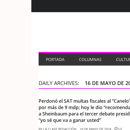
PORTADA
COLUMNAS
CULTU
DAILY ARCHIVES:
16 DE MAYO DE 2
Perdonó el SAT multas fiscales al “Canelo
por más de 9 mdp; hoy le dio “recomend
a Sheinbaum para el tercer debate presid
“yo sé que va a ganar usted”
BY
LA CLAVE REDACCIÓN
16 DE MAYO DE 2024
0