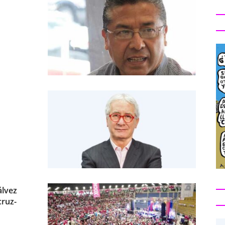
álvez
cruz-