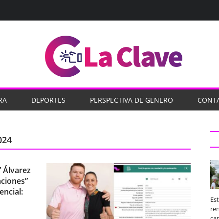
RA
DEPORTES
PERSPECTIVA DE GENERO
CONT
024
” Álvarez
aciones”
encial:
Es
ren
ca