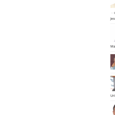
Je
Ma
Ur