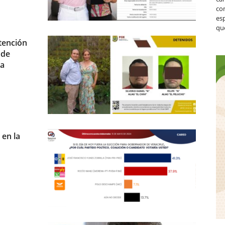
co
es
que
tención
 de
sa
 en la