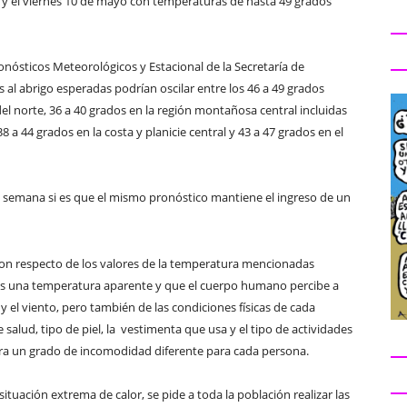
7 y el viernes 10 de mayo con temperaturas de hasta 49 grados
nósticos Meteorológicos y Estacional de la Secretaría de
 al abrigo esperadas podrían oscilar entre los 46 a 49 grados
 del norte, 36 a 40 grados en la región montañosa central incluidas
8 a 44 grados en la costa y planicie central y 43 a 47 grados en el
de semana si es que el mismo pronóstico mantiene el ingreso de un
con respecto de los valores de la temperatura mencionadas
e es una temperatura aparente y que el cuerpo humano percibe a
 el viento, pero también de las condiciones físicas de cada
 salud, tipo de piel, la vestimenta que usa y el tipo de actividades
nera un grado de incomodidad diferente para cada persona.
ituación extrema de calor, se pide a toda la población realizar las