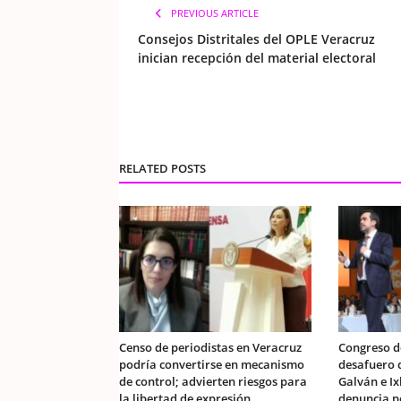
PREVIOUS ARTICLE
Consejos Distritales del OPLE Veracruz
inician recepción del material electoral
RELATED POSTS
Censo de periodistas en Veracruz
Congreso d
podría convertirse en mecanismo
desafuero 
de control; advierten riesgos para
Galván e Ix
la libertad de expresión
denuncia pe