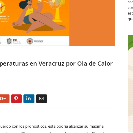
ca
co
es
que
peraturas en Veracruz por Ola de Calor
Google+
Pinterest
LinkedIn
Email
acuerdo con los pronósticos, esta podría alcanzar su máxima