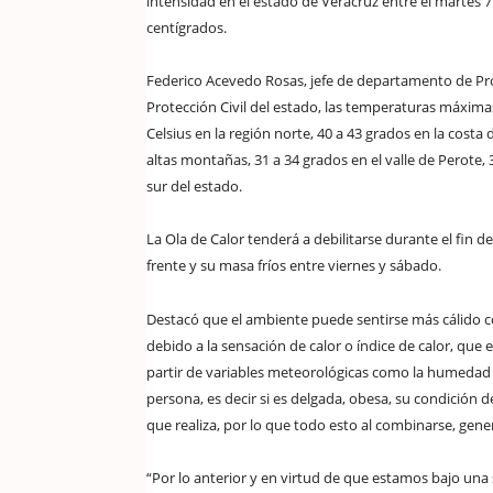
intensidad en el estado de Veracruz entre el martes 
centígrados.
Federico Acevedo Rosas, jefe de departamento de Pro
Protección Civil del estado, las temperaturas máximas
Celsius en la región norte, 40 a 43 grados en la costa
altas montañas, 31 a 34 grados en el valle de Perote, 3
sur del estado.
La Ola de Calor tenderá a debilitarse durante el fin 
frente y su masa fríos entre viernes y sábado.
Destacó que el ambiente puede sentirse más cálido 
debido a la sensación de calor o índice de calor, qu
partir de variables meteorológicas como la humedad y
persona, es decir si es delgada, obesa, su condición de
que realiza, por lo que todo esto al combinarse, ge
“Por lo anterior y en virtud de que estamos bajo una s