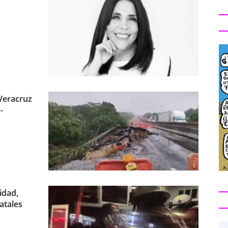
 Veracruz
-
idad,
atales