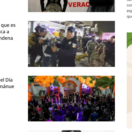
co
es
que
e que es
aca a
ondena
el Día
 Unánue