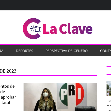
RA
DEPORTES
PERSPECTIVA DE GENERO
CONT
DE 2023
entos de
 de
e aprobar
Es
statal
ren
ca