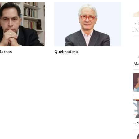
Je
 farsas
Quebradero
Ma
Ur