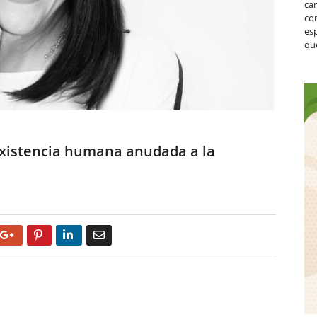
ca
co
es
que
existencia humana anudada a la
Google+
Pinterest
LinkedIn
Email