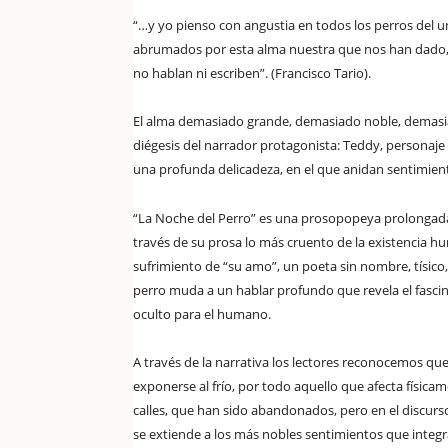
“…y yo pienso con angustia en todos los perros del 
abrumados por esta alma nuestra que nos han dado, 
no hablan ni escriben”. (Francisco Tario).
El alma demasiado grande, demasiado noble, demasiado
diégesis del narrador protagonista: Teddy, personaje 
una profunda delicadeza, en el que anidan sentimie
“La Noche del Perro” es una prosopopeya prolongada
través de su prosa lo más cruento de la existencia hu
sufrimiento de “su amo”, un poeta sin nombre, tísico
perro muda a un hablar profundo que revela el fascina
oculto para el humano.
A través de la narrativa los lectores reconocemos que
exponerse al frío, por todo aquello que afecta física
calles, que han sido abandonados, pero en el discur
se extiende a los más nobles sentimientos que integra