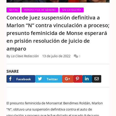
NOTAS
PERSPECTIVA DE GÉNERO
SIN CATEGORÍA
Concede juez suspensión definitiva a
Marlon “N” contra vinculación a proceso;
presunto feminicida de Monse esperará
en prisión resolución de juicio de
amparo
By
La Clave Redacción
13 de julio de 2022
0
SHARE
Google+
Pinterest
LinkedIn
Email
Facebook
Twitter
El presunto feminicida de Monserrat Bendimes Roldán, Marlon
“N”, obtuvo una suspensión definitiva contra el auto de
vinculación a proceso que le fue dictado el pasado 9 de junio.