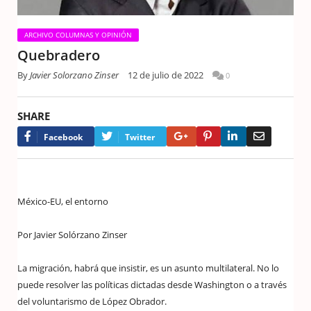
ARCHIVO COLUMNAS Y OPINIÓN
Quebradero
By
Javier Solorzano Zinser
12 de julio de 2022
0
SHARE
Google+
Pinterest
LinkedIn
Email
Facebook
Twitter
México-EU, el entorno
Por Javier Solórzano Zinser
La migración, habrá que insistir, es un asunto multilateral. No lo
puede resolver las políticas dictadas desde Washington o a través
del voluntarismo de López Obrador.