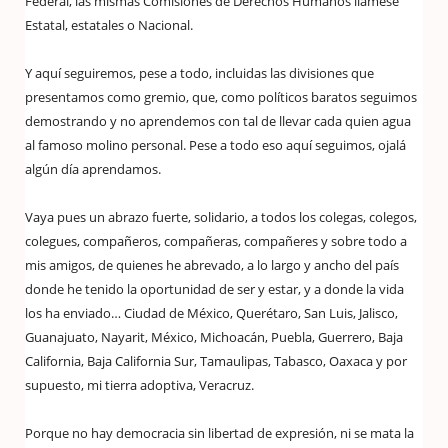
Federal, las mismas Comisiones de Derechos Humanos llámese
Estatal, estatales o Nacional.
Y aquí seguiremos, pese a todo, incluidas las divisiones que
presentamos como gremio, que, como políticos baratos seguimos
demostrando y no aprendemos con tal de llevar cada quien agua
al famoso molino personal. Pese a todo eso aquí seguimos, ojalá
algún día aprendamos.
Vaya pues un abrazo fuerte, solidario, a todos los colegas, colegos,
colegues, compañeros, compañeras, compañeres y sobre todo a
mis amigos, de quienes he abrevado, a lo largo y ancho del país
donde he tenido la oportunidad de ser y estar, y a donde la vida
los ha enviado… Ciudad de México, Querétaro, San Luis, Jalisco,
Guanajuato, Nayarit, México, Michoacán, Puebla, Guerrero, Baja
California, Baja California Sur, Tamaulipas, Tabasco, Oaxaca y por
supuesto, mi tierra adoptiva, Veracruz.
Porque no hay democracia sin libertad de expresión, ni se mata la