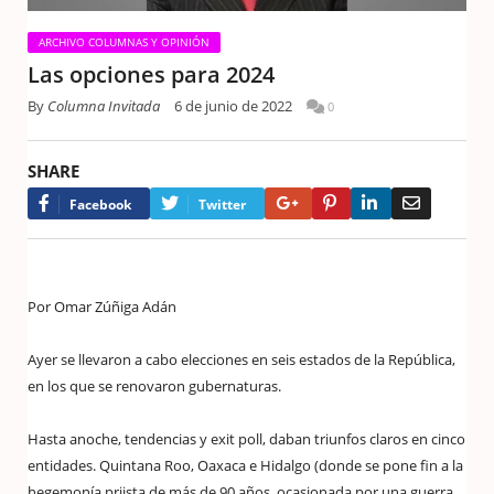
ARCHIVO COLUMNAS Y OPINIÓN
Las opciones para 2024
By
Columna Invitada
6 de junio de 2022
0
SHARE
Google+
Pinterest
LinkedIn
Email
Facebook
Twitter
Por Omar Zúñiga Adán
Ayer se llevaron a cabo elecciones en seis estados de la República,
en los que se renovaron gubernaturas.
Hasta anoche, tendencias y exit poll, daban triunfos claros en cinco
entidades. Quintana Roo, Oaxaca e Hidalgo (donde se pone fin a la
hegemonía priista de más de 90 años, ocasionada por una guerra