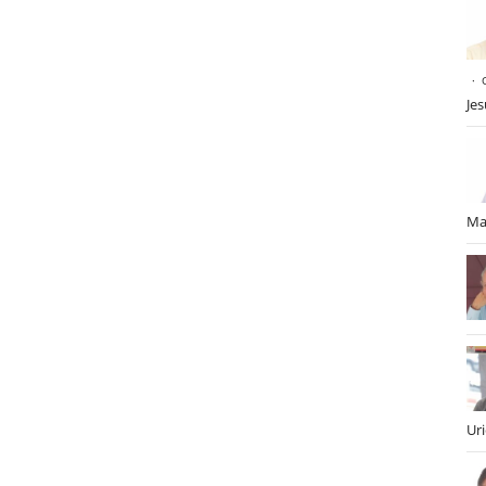
Je
Ma
Ur