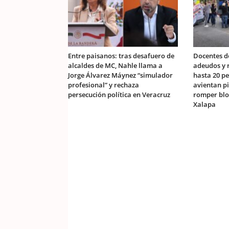
Entre paisanos: tras desafuero de
Docentes d
alcaldes de MC, Nahle llama a
adeudos y r
Jorge Álvarez Máynez “simulador
hasta 20 pe
profesional” y rechaza
avientan p
persecución política en Veracruz
romper blo
Xalapa