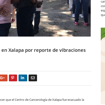
ca
co
es
que
 en Xalapa por reporte de vibraciones
Google+
Pinterest
LinkedIn
Email
nocer que el Centro de Cancerología de Xalapa fue evacuado la