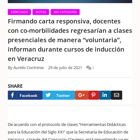
ESPECIALES
NOTAS
SIN CATEGORÍA
Firmando carta responsiva, docentes
con co-morbilidades regresarían a clases
presenciales de manera “voluntaria”,
informan durante cursos de inducción
en Veracruz
By
Aurelio Contreras
29 de julio de 2021
0
SHARE
Google+
Pinterest
LinkedIn
Email
Facebook
Twitter
De acuerdo con el protocolo de clases “Herramientas Didácticas
para la Educación del Siglo XXI” que la Secretaría de Educación de
Veracruz, a través del Consorcio Clavijero, está impartiendo ya en