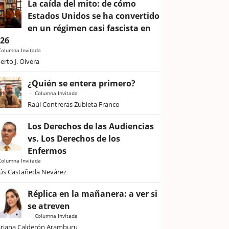
La caída del mito: de cómo
Estados Unidos se ha convertido
en un régimen casi fascista en
026
Columna Invitada
erto J. Olvera
¿Quién se entera primero?
Columna Invitada
Raúl Contreras Zubieta Franco
Los Derechos de las Audiencias
vs. Los Derechos de los
Enfermos
Columna Invitada
sús Castañeda Nevárez
Réplica en la mañanera: a ver si
se atreven
Columna Invitada
riana Calderón Aramburu