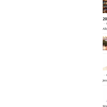
2
Alb
Je
Ma