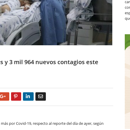
ca
co
es
que
 y 3 mil 964 nuevos contagios este
Google+
Pinterest
LinkedIn
Email
 más por Covid-19, respecto al reporte del día de ayer, según