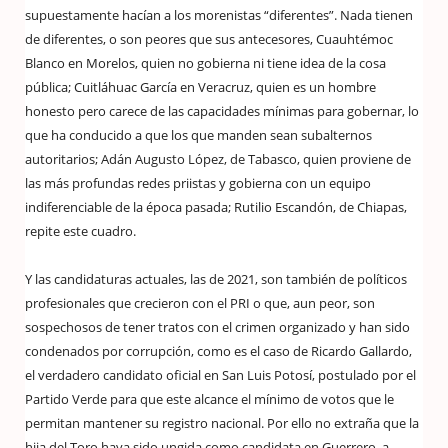
supuestamente hacían a los morenistas “diferentes”. Nada tienen
de diferentes, o son peores que sus antecesores, Cuauhtémoc
Blanco en Morelos, quien no gobierna ni tiene idea de la cosa
pública; Cuitláhuac García en Veracruz, quien es un hombre
honesto pero carece de las capacidades mínimas para gobernar, lo
que ha conducido a que los que manden sean subalternos
autoritarios; Adán Augusto López, de Tabasco, quien proviene de
las más profundas redes priistas y gobierna con un equipo
indiferenciable de la época pasada; Rutilio Escandón, de Chiapas,
repite este cuadro.
Y las candidaturas actuales, las de 2021, son también de políticos
profesionales que crecieron con el PRI o que, aun peor, son
sospechosos de tener tratos con el crimen organizado y han sido
condenados por corrupción, como es el caso de Ricardo Gallardo,
el verdadero candidato oficial en San Luis Potosí, postulado por el
Partido Verde para que este alcance el mínimo de votos que le
permitan mantener su registro nacional. Por ello no extraña que la
hija del Toro haya sido ungida como candidata en Guerrero, a