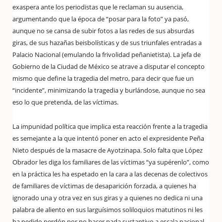
exaspera ante los periodistas que le reclaman su ausencia,
argumentando que la época de “posar para la foto” ya pasó,
aunque no se cansa de subir fotos a las redes de sus absurdas
giras, de sus hazañas beisbolísticas y de sus triunfales entradas a
Palacio Nacional (emulando la frivolidad peñanietista). La jefa de
Gobierno de la Ciudad de México se atrave a disputar el concepto
mismo que define la tragedia del metro, para decir que fue un
“incidente”, minimizando la tragedia y burlándose, aunque no sea
eso lo que pretenda, de las víctimas.
La impunidad política que implica esta reacción frente a la tragedia
es semejante a la que intentó poner en acto el expresidente Peña
Nieto después de la masacre de Ayotzinapa. Solo falta que López
Obrador les diga los familiares de las víctimas “ya supérenlo”, como
en la práctica les ha espetado en la cara a las decenas de colectivos
de familiares de víctimas de desaparición forzada, a quienes ha
ignorado una y otra vez en sus giras y a quienes no dedica ni una
palabra de aliento en sus larguísimos soliloquios matutinos ni les
ha pedido perdón por no hacer nada sustantivo a escala nacional