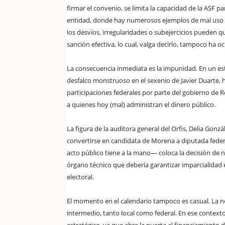
firmar el convenio, se limita la capacidad de la ASF 
entidad, donde hay numerosos ejemplos de mal uso en 
los desvíos, irregularidades o subejercicios pueden q
sanción efectiva, lo cual, valga decirlo, tampoco ha 
La consecuencia inmediata es la impunidad. En un e
desfalco monstruoso en el sexenio de Javier Duarte, h
participaciones federales por parte del gobierno de R
a quienes hoy (mal) administran el dinero público.
La figura de la auditora general del Orfis, Delia Gonz
convertirse en candidata de Morena a diputada feder
acto público tiene a la mano— coloca la decisión de n
órgano técnico que debería garantizar imparcialidad e
electoral.
El momento en el calendario tampoco es casual. La neg
intermedio, tanto local como federal. En ese context