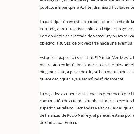
estratégico, ya que abre la puerta al financiamiento 
público, a la par que la ASF tendrá más dificultades 
La participación en esta ecuación del presidente de l
Borunda, abre otra arista política. El hijo del exgobern
Partido Verde en el estado de Veracruz y busca ser c
objetivo, a su vez, de proyectarse hacia una eventual
Así que su papel no es neutral. El Partido Verde es 
maltratado en los últimos procesos electorales por e
dirigentes que, a pesar de ello, se han mantenido coa
quiere decir que vaya a ser así indefinidamente.
La negativa a adherirse al convenio promovido por H
construcción de acuerdos rumbo al proceso electoral
superior, Aureliano Hernández Palacios Cardel, quien 
de Finanzas de Rocío Nahle y, al parecer, estaría por a
de Cuitláhuac García.