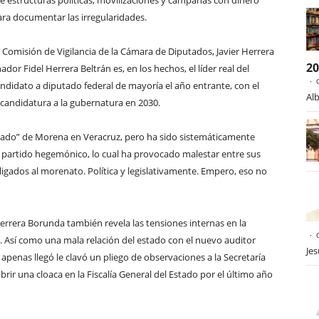
de estructuras políticas, movilizaciones y campañas con dinero
para documentar las irregularidades.
a Comisión de Vigilancia de la Cámara de Diputados, Javier Herrera
2
ador Fidel Herrera Beltrán es, en los hechos, el líder real del
andidato a diputado federal de mayoría el año entrante, con el
Alb
 candidatura a la gubernatura en 2030.
“aliado” de Morena en Veracruz, pero ha sido sistemáticamente
l partido hegemónico, lo cual ha provocado malestar entre sus
ligados al morenato. Política y legislativamente. Empero, eso no
errera Borunda también revela las tensiones internas en la
. Así como una mala relación del estado con el nuevo auditor
Je
apenas llegó le clavó un pliego de observaciones a la Secretaría
brir una cloaca en la Fiscalía General del Estado por el último año