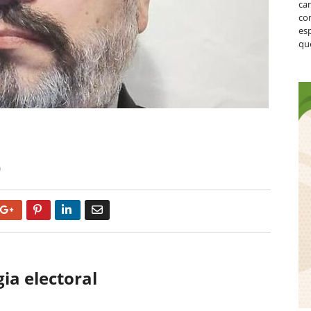
ca
co
es
que
0
Google+
Pinterest
LinkedIn
Email
ia electoral