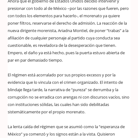
Ahora que el gobierno de Estados Unidos decidió intervenir y
presionar con todo al de México –por las razones que fueren, pero
con todos los elementos para hacerlo-, el morenato ya quiere
poner filtros, reservarse el derecho de admisión. La reacción de la
nueva dirigente morenista, Ariadna Montiel, de poner “trabas” a la
afiliación de cualquier personaje al partido cuya conducta sea
cuestionable, es reveladora de la desesperación que tienen.
Empero, el daño ya está hecho, pues la puerta estuvo abierta de
par en par demasiado tiempo.
El régimen está acorralado por sus propios excesos y por la
evidencia que lo vincula con el crimen organizado. El intento de
blindaje llega tarde, la narrativa de “pureza” se derrumba y la
corrupción no se erradica con arengas ni con discursos vacíos, sino
con instituciones sólidas, las cuales han sido debilitadas
sistemáticamente por el propio morenato.
La lenta caída del régimen que se asumió como la “esperanza de
México” ya comenzó y los signos están a la vista. Quisieron