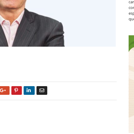
ca
co
es
que
Google+
Pinterest
LinkedIn
Email