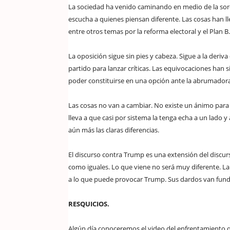
La sociedad ha venido caminando en medio de la sorde
escucha a quienes piensan diferente. Las cosas han l
entre otros temas por la reforma electoral y el Plan B.
La oposición sigue sin pies y cabeza. Sigue a la de
partido para lanzar críticas. Las equivocaciones han s
poder constituirse en una opción ante la abrumador
Las cosas no van a cambiar. No existe un ánimo para 
lleva a que casi por sistema la tenga echa a un lado
aún más las claras diferencias.
El discurso contra Trump es una extensión del discurs
como iguales. Lo que viene no será muy diferente. La
a lo que puede provocar Trump. Sus dardos van fund
RESQUICIOS.
Algún día conoceremos el video del enfrentamiento 