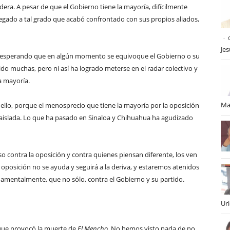
ra. A pesar de que el Gobierno tiene la mayoría, difícilmente
legado a tal grado que acabó confrontado con sus propios aliados,
Je
riva esperando que en algún momento se equivoque el Gobierno o su
ido muchas, pero ni así ha logrado meterse en el radar colectivo y
a mayoría.
Ma
ello, porque el menosprecio que tiene la mayoría por la oposición
 y aislada. Lo que ha pasado en Sinaloa y Chihuahua ha agudizado
o contra la oposición y contra quienes piensan diferente, los ven
 oposición no se ayuda y seguirá a la deriva, y estaremos atenidos
amentalmente, que no sólo, contra el Gobierno y su partido.
Ur
que provocó la muerte de
El Mencho
. No hemos visto nada de no