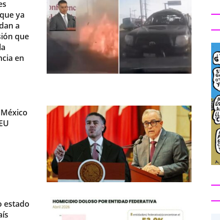
es
 que ya
dan a
sión que
la
ncia en
n México
 EU
o estado
aís