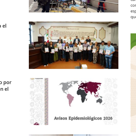
co
es
que
 el
o por
n el