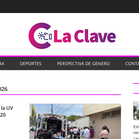
RA
DEPORTES
PERSPECTIVA DE GENERO
CONT
026
 la UV
 20
Es
ren
ca