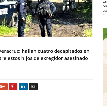
ca
co
es
que
eracruz: hallan cuatro decapitados en
re estos hijos de exregidor asesinado
Google+
Pinterest
LinkedIn
Email