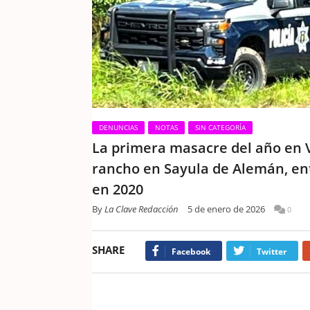
DENUNCIAS
NOTAS
SIN CATEGORÍA
La primera masacre del año en V
rancho en Sayula de Alemán, ent
en 2020
By
La Clave Redacción
5 de enero de 2026
0
SHARE
Facebook
Twitter