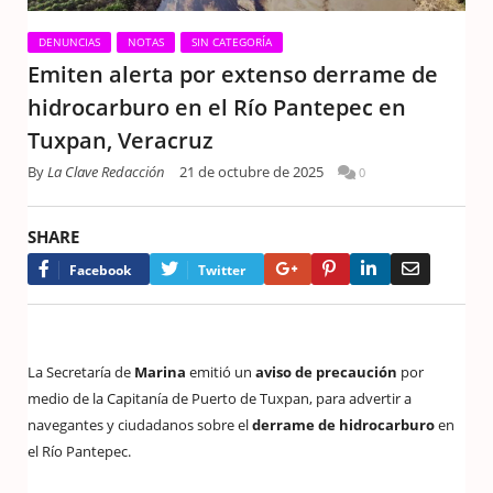
DENUNCIAS
NOTAS
SIN CATEGORÍA
Emiten alerta por extenso derrame de
hidrocarburo en el Río Pantepec en
Tuxpan, Veracruz
By
La Clave Redacción
21 de octubre de 2025
0
SHARE
Google+
Pinterest
LinkedIn
Email
Facebook
Twitter
La Secretaría de
Marina
emitió un
aviso de precaución
por
medio de la Capitanía de Puerto de Tuxpan, para advertir a
navegantes y ciudadanos sobre el
derrame de hidrocarburo
en
el Río Pantepec.