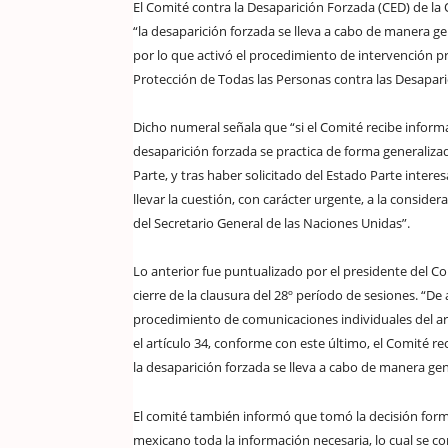
El Comité contra la Desaparición Forzada (CED) de l
“la desaparición forzada se lleva a cabo de manera gen
por lo que activó el procedimiento de intervención pr
Protección de Todas las Personas contra las Desapar
Dicho numeral señala que “si el Comité recibe informa
desaparición forzada se practica de forma generalizada
Parte, y tras haber solicitado del Estado Parte inter
llevar la cuestión, con carácter urgente, a la consid
del Secretario General de las Naciones Unidas”.
Lo anterior fue puntualizado por el presidente del Com
cierre de la clausura del 28º período de sesiones. “D
procedimiento de comunicaciones individuales del ar
el artículo 34, conforme con este último, el Comité 
la desaparición forzada se lleva a cabo de manera gene
El comité también informó que tomó la decisión formal
mexicano toda la información necesaria, lo cual se c