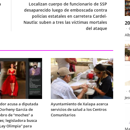
a
Localizan cuerpo de funcionario de SSP
desaparecido luego de emboscada contra
policías estatales en carretera Cardel-
Nautla: suben a tres las víctimas mortales
2
del ataque
Alb
Je
dor acusa a diputada
Ayuntamiento de Xalapa acerca
Dorheny García de
servicios de salud a los Centros
obro de “moches” a
Comunitarios
es; legisladora busca
“Ley Olimpia” para
Ma