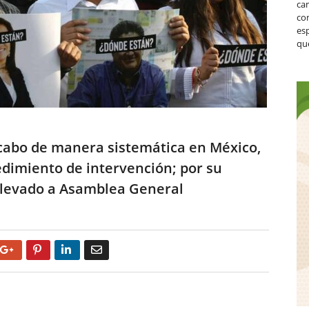
ca
co
es
que
 cabo de manera sistemática en México,
dimiento de intervención; por su
 llevado a Asamblea General
Google+
Pinterest
LinkedIn
Email