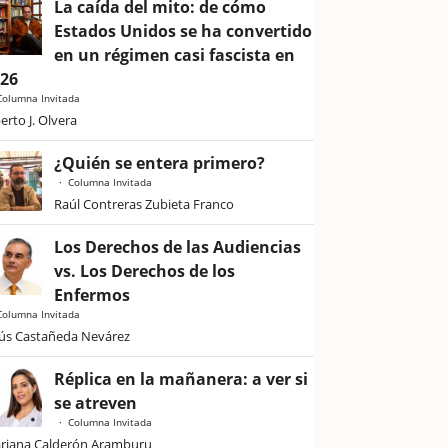
La caída del mito: de cómo
Estados Unidos se ha convertido
en un régimen casi fascista en
026
Columna Invitada
erto J. Olvera
¿Quién se entera primero?
Columna Invitada
Raúl Contreras Zubieta Franco
Los Derechos de las Audiencias
vs. Los Derechos de los
Enfermos
Columna Invitada
sús Castañeda Nevárez
Réplica en la mañanera: a ver si
se atreven
Columna Invitada
riana Calderón Aramburu