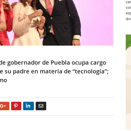
ca
co
es
que
o de gobernador de Puebla ocupa cargo
e su padre en materia de “tecnología”;
smo
Google+
Pinterest
LinkedIn
Email