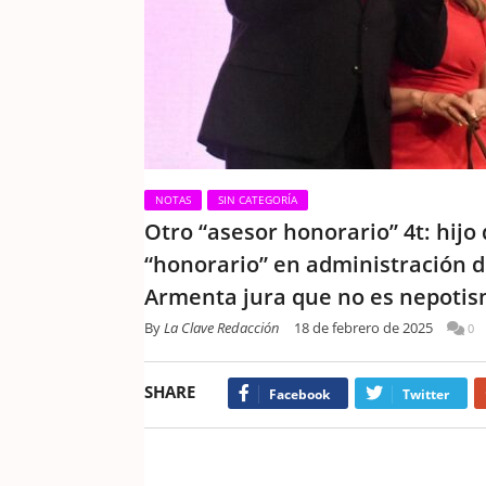
NOTAS
SIN CATEGORÍA
Otro “asesor honorario” 4t: hij
“honorario” en administración d
Armenta jura que no es nepoti
By
La Clave Redacción
18 de febrero de 2025
0
SHARE
Facebook
Twitter