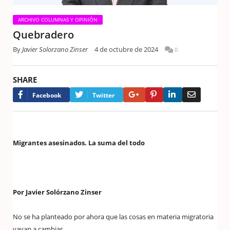
ARCHIVO COLUMNAS Y OPINIÓN
Quebradero
By
Javier Solorzano Zinser
4 de octubre de 2024
0
SHARE
Google+
Pinterest
LinkedIn
Email
Facebook
Twitter
Migrantes asesinados. La suma del todo
Por Javier Solórzano Zinser
No se ha planteado por ahora que las cosas en materia migratoria
vayan a cambiar.