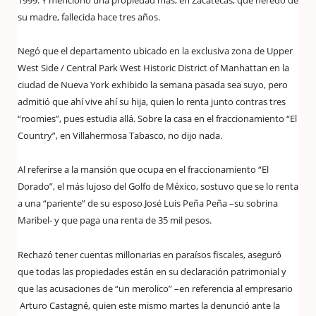
1999. Y mencionó una propiedad más, en Zacatecas, que heredó de
su madre, fallecida hace tres años.
Negó que el departamento ubicado en la exclusiva zona de Upper
West Side / Central Park West Historic District of Manhattan en la
ciudad de Nueva York exhibido la semana pasada sea suyo, pero
admitió que ahí vive ahí su hija, quien lo renta junto contras tres
“roomies”, pues estudia allá. Sobre la casa en el fraccionamiento “El
Country”, en Villahermosa Tabasco, no dijo nada.
Al referirse a la mansión que ocupa en el fraccionamiento “El
Dorado”, el más lujoso del Golfo de México, sostuvo que se lo renta
a una “pariente” de su esposo José Luis Peña Peña –su sobrina
Maribel- y que paga una renta de 35 mil pesos.
Rechazó tener cuentas millonarias en paraísos fiscales, aseguró
que todas las propiedades están en su declaración patrimonial y
que las acusaciones de “un merolico” –en referencia al empresario
Arturo Castagné, quien este mismo martes la denunció ante la