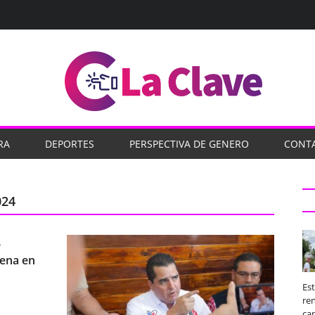
RA
DEPORTES
PERSPECTIVA DE GENERO
CONT
024
e
rena en
Es
ren
ca