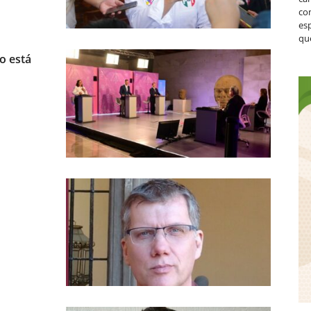
co
es
que
o está