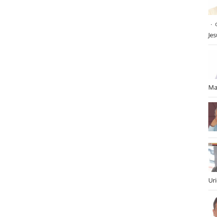
Je
Ma
Ur