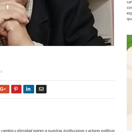
ca
co
es
que
0
Google+
Pinterest
LinkedIn
Email
 cambio y dignidad exigen a nuestras instituciones y actores políticos