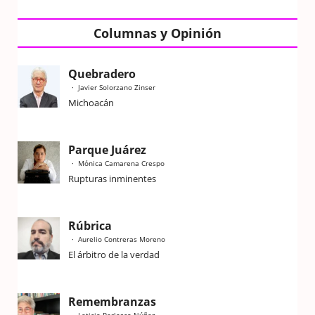
Columnas y Opinión
Quebradero
Javier Solorzano Zinser
Michoacán
Parque Juárez
Mónica Camarena Crespo
Rupturas inminentes
Rúbrica
Aurelio Contreras Moreno
El árbitro de la verdad
Remembranzas
Leticia Perlasca Núñez