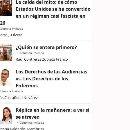
La caída del mito: de cómo
Estados Unidos se ha convertido
en un régimen casi fascista en
026
Columna Invitada
erto J. Olvera
¿Quién se entera primero?
Columna Invitada
Raúl Contreras Zubieta Franco
Los Derechos de las Audiencias
vs. Los Derechos de los
Enfermos
Columna Invitada
sús Castañeda Nevárez
Réplica en la mañanera: a ver si
se atreven
Columna Invitada
riana Calderón Aramburu