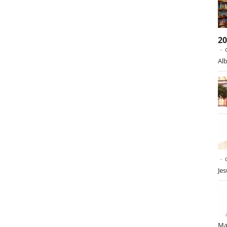
2
Alb
Je
Ma