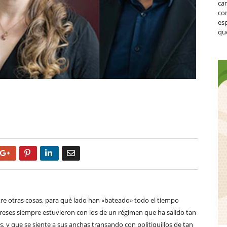
ca
co
es
que
Google+
Pinterest
LinkedIn
Email
ntre otras cosas, para qué lado han «bateado» todo el tiempo
tereses siempre estuvieron con los de un régimen que ha salido tan
, y que se siente a sus anchas transando con politiquillos de tan