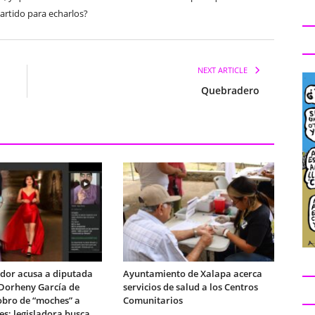
artido para echarlos?
NEXT ARTICLE
Quebradero
dor acusa a diputada
Ayuntamiento de Xalapa acerca
Dorheny García de
servicios de salud a los Centros
obro de “moches” a
Comunitarios
es; legisladora busca