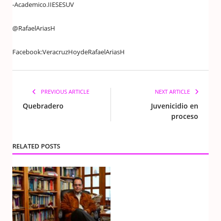
-Academico.IIESESUV
@RafaelAriasH
Facebook:VeracruzHoydeRafaelAriasH
PREVIOUS ARTICLE
NEXT ARTICLE
Quebradero
Juvenicidio en
proceso
RELATED POSTS