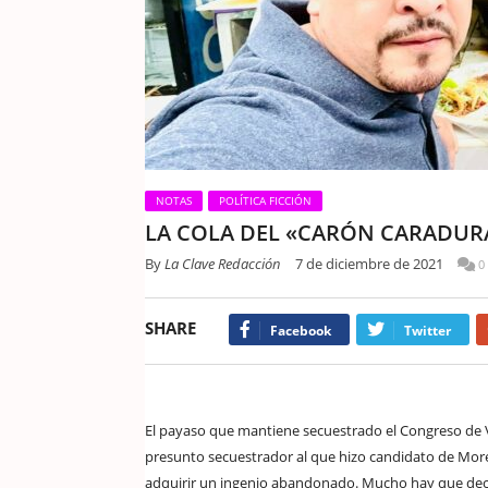
NOTAS
POLÍTICA FICCIÓN
LA COLA DEL «CARÓN CARADUR
By
La Clave Redacción
7 de diciembre de 2021
0
SHARE
Facebook
Twitter
El payaso que mantiene secuestrado el Congreso de V
presunto secuestrador al que hizo candidato de More
adquirir un ingenio abandonado. Mucho hay que decir