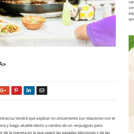
ca
co
es
que
A»
Google+
Pinterest
LinkedIn
Email
eracruz tendrá qué explicar no únicamente sus relaciones con el
na y luego alcalde electo a cambio de un «enjuague» para
 de la manera en la que operó las pasadas elecciones y de las