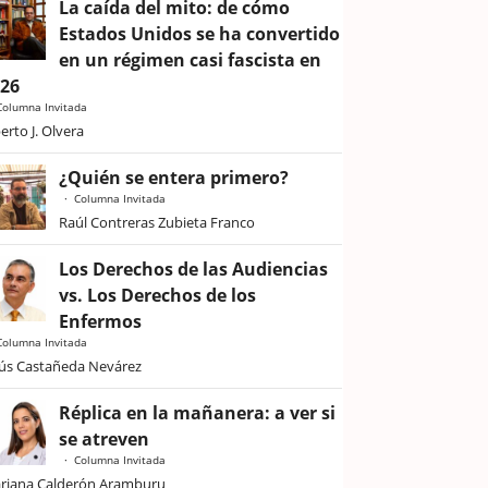
La caída del mito: de cómo
Estados Unidos se ha convertido
en un régimen casi fascista en
026
Columna Invitada
erto J. Olvera
¿Quién se entera primero?
Columna Invitada
Raúl Contreras Zubieta Franco
Los Derechos de las Audiencias
vs. Los Derechos de los
Enfermos
Columna Invitada
sús Castañeda Nevárez
Réplica en la mañanera: a ver si
se atreven
Columna Invitada
riana Calderón Aramburu