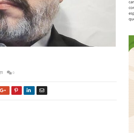
ca
co
es
que
21
0
Google+
Pinterest
LinkedIn
Email