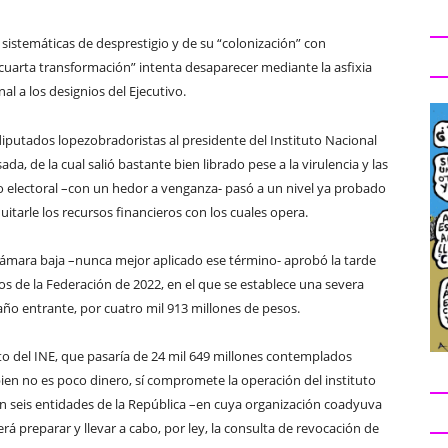
istemáticas de desprestigio y de su “colonización” con
cuarta transformación” intenta desaparecer mediante la asfixia
al a los designios del Ejecutivo.
diputados lopezobradoristas al presidente del Instituto Nacional
, de la cual salió bastante bien librado pese a la virulencia y las
ro electoral –con un hedor a venganza- pasó a un nivel ya probado
uitarle los recursos financieros con los cuales opera.
ámara baja –nunca mejor aplicado ese término- aprobó la tarde
s de la Federación de 2022, en el que se establece una severa
año entrante, por cuatro mil 913 millones de pesos.
sto del INE, que pasaría de 24 mil 649 millones contemplados
bien no es poco dinero, sí compromete la operación del instituto
n seis entidades de la República –en cuya organización coadyuva
rá preparar y llevar a cabo, por ley, la consulta de revocación de