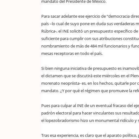
mandato del Presidente de México.
Para sacar adelante ese ejercicio de “democracia dir
país –lo cual de suyo pone en duda sus verdaderas 
Rúbrica-, el INE solicitó un presupuesto específico de
suficiente para cumplir con sus atribuciones constitu
nombramiento de más de 484 mil funcionarios y funcio
mesas receptoras en todo el país.
Si bien ninguna iniciativa de presupuesto es inamovib
el dictamen que se discutirá este miércoles en el Pl
morenato neopriista- es, en los hechos, quitarle por 
mandato. ¿Y por qué el régimen que promueve la refer
Pues para culpar al INE de un eventual fracaso del eje
padrón electoral para hacer vinculantes sus resultados-
el lopezobradorismo hizo un monumental ridículo y 
Tras esa experiencia, es claro que el aparato polític