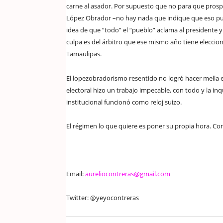
carne al asador. Por supuesto que no para que pros
López Obrador –no hay nada que indique que eso pudier
idea de que “todo” el “pueblo” aclama al presidente y 
culpa es del árbitro que ese mismo año tiene elecci
Tamaulipas.
El lopezobradorismo resentido no logró hacer mella e
electoral hizo un trabajo impecable, con todo y la inq
institucional funcionó como reloj suizo.
El régimen lo que quiere es poner su propia hora. Co
Email:
aureliocontreras@gmail.com
Twitter: @yeyocontreras