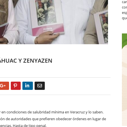
ca
co
es
que
ÁHUAC Y ZENYAZEN
Google+
Pinterest
LinkedIn
Email
y en condiciones de salubridad mínima en Veracruz y lo saben.
ción de autoridades que prefieren obedecer órdenes en lugar de
encias. Hasta de tipo penal.