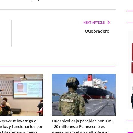
NEXT ARTICLE
Quebradero
 Veracruz investiga a
Huachicol deja pérdidas por 9 mil
arios y funcionarios por
180 millones a Pemex en tres
ed de despojos; niega
meses, su nivel más alto desde